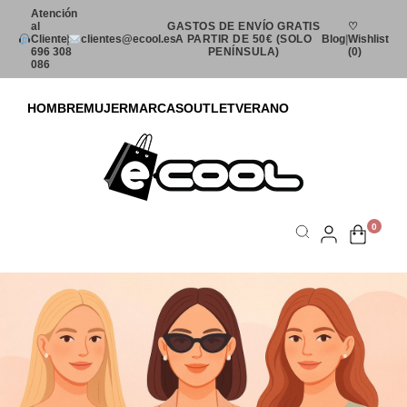
Atención
al
GASTOS DE ENVÍO GRATIS
♡
Cliente:
|
clientes@ecool.es
A PARTIR DE 50€ (SOLO
Blog
|
Wishlist
696 308
PENÍNSULA)
(0)
086
HOMBRE
MUJER
MARCAS
OUTLET
VERANO
0