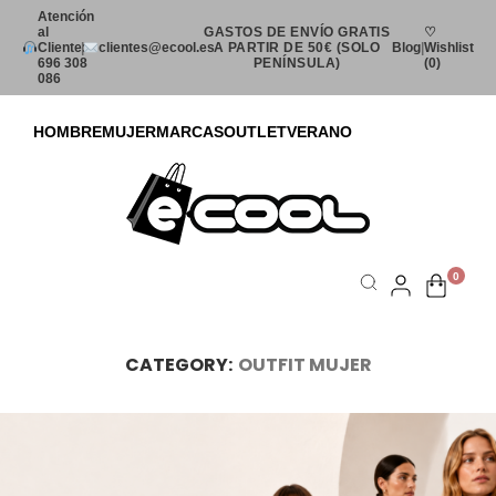
Atención
al
GASTOS DE ENVÍO GRATIS
♡
Cliente:
|
clientes@ecool.es
A PARTIR DE 50€ (SOLO
Blog
|
Wishlist
696 308
PENÍNSULA)
(0)
086
HOMBRE
MUJER
MARCAS
OUTLET
VERANO
0
Blog
»
Outfit Mujer
CATEGORY:
OUTFIT MUJER