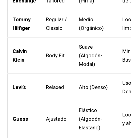
Exchange
Tailored
(Pima)
de ofi
Tommy
Regular /
Medio
Looks 
Hilfiger
Classic
(Orgánico)
limpio
Suave
Calvin
Minima
Body Fit
(Algodón-
Klein
Base
Modal)
Uso in
Levi’s
Relaxed
Alto (Denso)
Denim
Elástico
Looks 
Guess
Ajustado
(Algodón-
y alta 
Elastano)