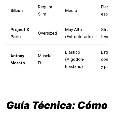
Regular-
Elegan
Silbon
Medio
Slim
españo
Project X
Muy Alto
Street
Oversized
Paris
(Estructurado)
tenden
Elástico
Estilo
Antony
Muscle
(Algodón-
conte
Morato
Fit
Elastano)
y pulc
Guía Técnica: Cómo