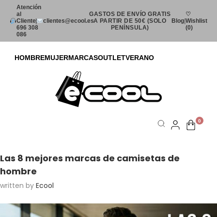
Atención
al
GASTOS DE ENVÍO GRATIS
♡
Cliente:
|
clientes@ecool.es
A PARTIR DE 50€ (SOLO
Blog
|
Wishlist
696 308
PENÍNSULA)
(0)
086
HOMBRE
MUJER
MARCAS
OUTLET
VERANO
0
Blog
»
Las 8 mejores marcas de camisetas de hombre
Las 8 mejores marcas de camisetas de
hombre
written by
Ecool